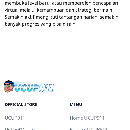
membuka level baru, atau memperoleh pencapaian
virtual melalui kemampuan dan strategi bermain.
Semakin aktif mengikuti tantangan harian, semakin
banyak progres yang bisa diraih.
OFFICIAL STORE
MENU
UCUP911
Home UCUP911
UCUP911 login
Produk UCUP911